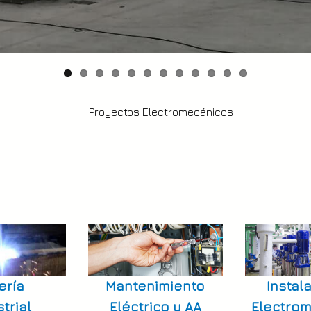
ería
Mantenimiento
Instal
trial
Eléctrico y AA
Electro